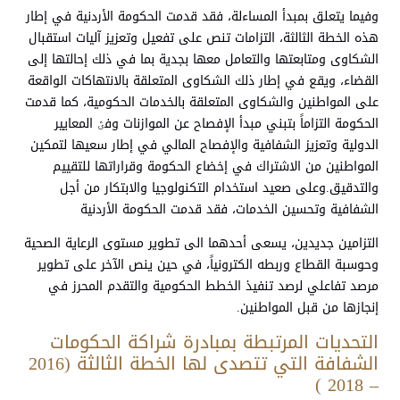
وفيما يتعلق بمبدأ المساءلة، فقد قدمت الحكومة الأردنية في إطار
هذه الخطة الثالثة، التزامات تنص على تفعيل وتعزيز آليات استقبال
الشكاوى ومتابعتها والتعامل معها بجدية بما في ذلك إحالتها إلى
القضاء، ويقع في إطار ذلك الشكاوى المتعلقة بالانتهاكات الواقعة
على المواطنين والشكاوى المتعلقة بالخدمات الحكومية، كما قدمت
الحكومة التزاماً بتبني مبدأ الإفصاح عن الموازنات وفؽ المعايير
الدولية وتعزيز الشفافية والإفصاح المالي في إطار سعيها لتمكين
المواطنين من الاشتراك في إخضاع الحكومة وقراراتها للتقييم
والتدقيق.وعلى صعيد استخدام التكنولوجيا والابتكار من أجل
الشفافية وتحسين الخدمات، فقد قدمت الحكومة الأردنية
التزامين جديدين، يسعى أحدهما الى تطوير مستوى الرعاية الصحية
وحوسبة القطاع وربطه الكترونياً، في حين ينص الآخر على تطوير
مرصد تفاعلي لرصد تنفيذ الخطط الحكومية والتقدم المحرز في
إنجازها من قبل المواطنين.
التحديات المرتبطة بمبادرة شراكة الحكومات
الشفافة التي تتصدى لها الخطة الثالثة (2016
– 2018 )