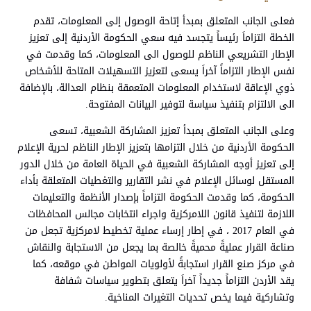
فعلى الجانب المتعلق بمبدأ إتاحة الوصول إلى المعلومات، تقدم
الخطة التزاماَ رئيساً يتجسد فيه سعي الحكومة الأردنية إلى تعزيز
الإطار التشريعي الناظم للوصول الى المعلومات، كما وقدمت في
نفس الإطار التزاماً آخراَ يسعى لتعزيز التسهيلات المتاحة للأشخاص
ذوي الإعاقة لاستخدام المعلومات المتعمقة بنظام العدالة، بالإضافة
الى الالتزام بتنفيذ سياسة لتوفير البيانات المفتوحة.
وعلى الجانب المتعلق بمبدأ تعزيز المشاركة الشعبية، تسعى
الحكومة الأردنية من خلال التزامها بتعزيز الإطار الناظم لحرية الإعلام
إلى تعزيز أوجه المشاركة الشعبية في الحياة العامة من خلال الدور
المستقل لوسائل الإعلام في نشر التقارير والتغطيات المتعلقة بأداء
الحكومة، كما وقدمت الحكومة التزاماً بإصدار الأنظمة والتعليمات
اللازمة لتنفيذ قانون اللامركزية واجراء انتخابات مجالس المحافظات
في العام 2017 ، في إطار إرساء عملية تخطيط لامركزية تجعل من
صناعة القرار عمليةً محميةً خالصة بما يجعل من الاستجابة والنقاش
في مركز صنع القرار استجابةً لأولويات المواطن في موقعه، كما
يقد الأردن التزاماً جديداً آخراَ يتعلق بتطوير سياسات شفافة
وتشاركية فيما يخص تحديات التغيرات المناخية.