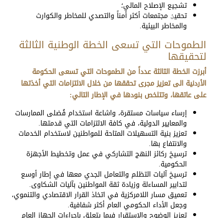
تشجيع الإصلاح المالي؛
تحقيؽ مجتمعات أكثر أمناً والتصدي للمخاطر والكوارث
والمخاطر البيئية.
الطموحات التي تسعى الخطة الوطنية الثالثة
لتحقيقها
أبرزت الخطة الثالثة عدداً من الطموحات التي تسعى الحكومة
الأردنية الى تعزيز مجرى تحققها من خلال الالتزامات التي أخذتها
على عاتقها، وتتلخص بنودها في الإطار التالي:
إرساء سياسات مستقرة، واشاعة استخدام فُضلى الممارسات
والمعايير الدولية، في كافة الالتزامات التي قدمتها.
تعزيز بنية التسهيلات المتاحة للمواطنين لاستخدام الخدمات
والانتفاع بها.
ترسيخ ركائز النهج التشاركي في عمل وتخطيط الأجهزة
الحكومية.
ترسيخ آليات التظلم والتعامل الجدي معها في إطار أوسع
لتدابير المساءلة وزيادة ثقة المواطنين بآليات الشكاوى.
تعميق مسار اللامركزية في اتخاذ القرار الاقتصادي والتنموي،
وجعل الأداء الحكومي العام أكثر شفافية.
تعزيز الوضوح والاستقرار فيما يتعلق بإجراءات الجهاز العام