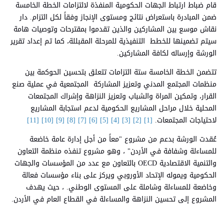
قام ضباط ارتباط الجهات الحكومية المنفذة لالتزامات الخطة الخامسة
ضمن المبادرة باستعراض نتائج ومستوى الإنجاز وفقاً لكل التزام. دار
نقاش موسع بين المشاركين والذين تقدموا بمقترحات وتوصيات هامة
سيتم تضمينها للخطط التنفيذية للمرحلة المقبللة، كما تم إعداد تقرير
الورشة وإرساله لكافة المشاركين.
تتضمن الخطة الخامسة ستة التزامات تتعلق بتحسين الحوكمة بين
منظمات المجتمع المدني وتعزيز المشاركة المجتمعية في عملية صنع
القرار، وتمكين المراة والشباب وتعزيز النزاهة وإشراك المجتمعات
المحلية خلال مراحل المشاريع الحكومية لدعم استجابة المشاريع
لاحتياجات المجتمعات.
[1]
[2]
[3]
[4]
[5]
[6]
[7]
[8]
[9]
[10]
[11]
عُقدت الورشة بدعم من مشروع "معاً من أجل إدارة عامة خاضعة
للمساءلة وشفافة في الأردن" ، وهو مشروع تنفذه منظمة التعاون
والتنمية الاقتصادية OECD بالتعاون مع عدد من المؤسسات والجهات
الحكومية ويموله الإتحاد الأوروبي ويركز على بناء مؤسسات فعالة
وخاضعة للمساءلة وشاملة على المستوى الوطني. ، حيث يهدف
المشروع إلى تحسين النزاهة والمساءلة في القطاع العام في الأردن.